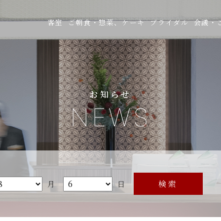
客室
ご朝食・惣菜、ケーキ
ブライダル
会議・
お知らせ
NEWS
月
日