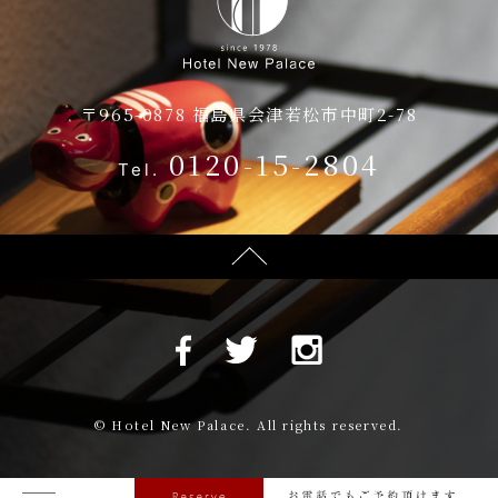
ご朝食・レストラン
お知らせ
ブライダル
お問い合わせ
〒965-0878 福島県会津若松市中町2-78
会議・ご宴会
0120-15-2804
Tel.
会議・ご宴会
館内施設
宴会プラン
会場のご案内
プライバシーポリシー
宿泊約款
© Hotel New Palace. All rights reserved.