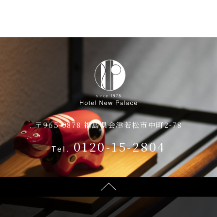
客室
アクセス
ご朝食・レストラン
お知らせ
ブライダル
お問い合わせ
〒965-0878 福島県会津若松市中町2-78
会議・ご宴会
0120-15-2804
Tel.
会議・ご宴会
館内施設
宴会プラン
会場のご案内
プライバシーポリシー
宿泊約款