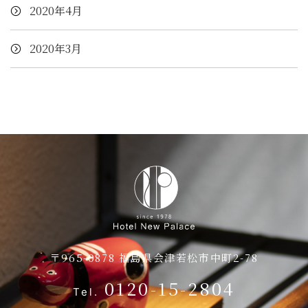
2020年4月
2020年3月
客室
アクセス
ご朝食・レストラン
お知らせ
ブライダル
お問い合わせ
〒965-0878 福島県会津若松市中町2-78
会議・ご宴会
0120-15-2804
Tel.
会議・ご宴会