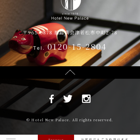
ご朝食・レストラン
お知らせ
ブライダル
お問い合わせ
〒965-0878 福島県会津若松市中町2-78
会議・ご宴会
0120-15-2804
Tel.
会議・ご宴会
館内施設
宴会プラン
会場のご案内
プライバシーポリシー
宿泊約款
© Hotel New Palace. All rights reserved.