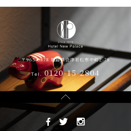
客室
アクセス
ご朝食・レストラン
お知らせ
ブライダル
お問い合わせ
〒965-0878 福島県会津若松市中町2-78
会議・ご宴会
0120-15-2804
Tel.
会議・ご宴会
館内施設
宴会プラン
会場のご案内
プライバシーポリシー
宿泊約款