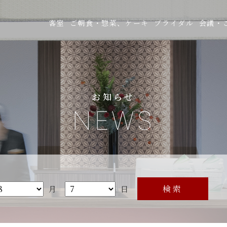
客室
ご朝食・惣菜、ケーキ
ブライダル
会議・
お知らせ
NEWS
月
日